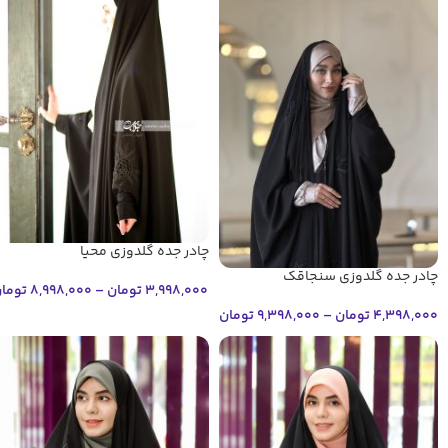
چادر جده گلدوزی محیا
چادر جده گلدوزی سنجاقک
3,998,000
تومان
–
8,998,000
توما
4,398,000
تومان
–
9,398,000
تومان