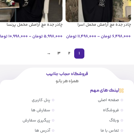
چادر جده مچ آرامش مخمل اسرا
چادر جده مچ آرامش مخمل پرنسا
6,498,000
تومان
–
11,498,000
تومان
5,998,000
تومان
–
10,998,000
توما
→
3
2
1
فروشگاه حجاب جلابیب
همراه هر بانو
لینک های مهم
صفحه اصلی
پنل کاربری
فروشگاه
سفارش ها
وبلاگ
پیگیری سفارش
تماس با ما
آدرس ها