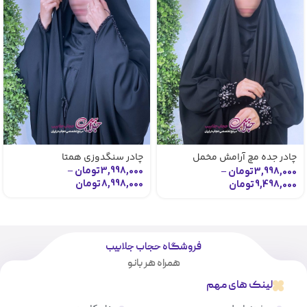
چادر جده مچ آرامش مخمل
چادر سنگدوزی همتا
سنبادی با جواهردوزی نسیم
3,998,000
تومان
–
3,998,000
تومان
–
8,998,000
تومان
9,498,000
تومان
فروشگاه حجاب جلابیب
همراه هر بانو
لینک های مهم