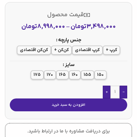
قیمت محصول
3,498,000
تومان
–
8,998,000
تومان
جنس پارچه
کرپ +
کرپ اقتصادی
کن‌کن +
کن‌کن اقتصادی
سایز
175
170
165
160
155
150
+
-
افزودن به سبد خرید
برای دریافت مشاوره با ما در ارتباط باشید.