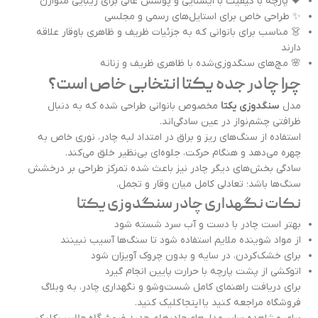
🖤 پارچه با کیفیت با ایستایی و پوشش عالی برای زیبایی متوازن
✨ طراحی خاص برای استایل‌های رسمی و مجلسی
👗 مناسب برای بانوانی که به جزئیات ظریف و ظاهری باوقار علاقه
دارند
🌸 مچ‌های سنگدوزی‌شده با ظاهری ظریف و زنانه
چرا چادر جده یکتا انتخابی خاص است؟
مدل
سنگدوزی یکتا
مخصوص بانوانی طراحی شده که به دنبال
ظرافتی چشم‌نواز در عین سادگی‌اند.
استفاده از سنگ‌های ریز و براق در امتداد لبه چادر، نوری خاص به
چهره می‌دهد و هنگام حرکت، جلوه‌ای بی‌نظیر خلق می‌کند.
سادگی بخش‌های دیگر چادر نیز باعث شده تمرکز طراحی بر درخشش
سنگ‌ها باشد؛ تعادلی کامل میان وقار و تجمل.
نکات نگهداری چادر سنگدوزی یکتا
بهتر است چادر با دست و آب سرد شسته شود
از مواد شوینده ملایم استفاده شود تا سنگ‌ها آسیب نبینند
برای خشک‌کردن، در سایه و بدون چروک آویزان شود
اتوکشی از پشت پارچه با حرارت پایین انجام گیرد
برای دریافت راهنمای کامل شست‌وشو و نگهداری چادر، به وبلاگ
اینجا
فروشگاه مراجعه کنید یا
کلیک کنید.