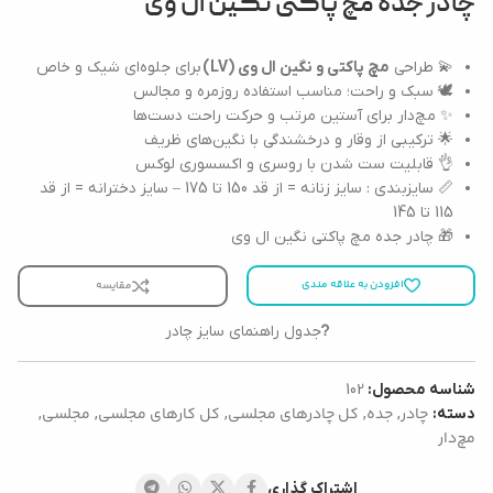
چادر جده مچ پاکتی نگین ال وی
💫 طراحی
مچ پاکتی و نگین ال وی (LV)
برای جلوه‌ای شیک و خاص
🕊️ سبک و راحت؛ مناسب استفاده روزمره و مجالس
✨ مچ‌دار برای آستین مرتب و حرکت راحت دست‌ها
🌟 ترکیبی از وقار و درخشندگی با نگین‌های ظریف
👌 قابلیت ست شدن با روسری و اکسسوری لوکس
📏 سایزبندی : سایز زنانه = از قد 150 تا 175 – سایز دخترانه = از قد
115 تا 145
🎁 چادر جده مچ پاکتی نگین ال وی
افزودن به علاقه مندی
مقایسه
جدول راهنمای سایز چادر
شناسه محصول:
102
چادر
جده
کل چادرهای مجلسی
کل کارهای مجلسی
مجلسی
دسته:
,
,
,
,
,
مچ‌دار
اشتراک گذاری