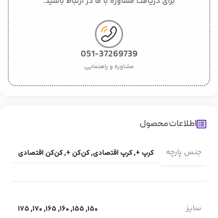
برای دریافت مشاوره با ما در ارتباط باشید.
051-37269739
مشاوره و راهنمایی
اطلاعات محصول
جنس پارچه
کرپ +
,
کرپ اقتصادی
,
کن‌کن +
,
کن‌کن اقتصادی
سایز
175
,
170
,
165
,
160
,
155
,
150