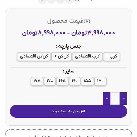
قیمت محصول
3,998,000
تومان
–
8,998,000
تومان
جنس پارچه
کرپ +
کرپ اقتصادی
کن‌کن +
کن‌کن اقتصادی
سایز
175
170
165
160
155
150
+
-
افزودن به سبد خرید