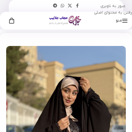
عبور به ناوبری
رفتن به محتوای اصلی
منو
خانه
چادر
جده
مچ‌دار
/
/
/