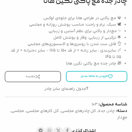
چادر جده مچ پاکتی نگین هانا
💎 مچ پاکتی در طراحی هانا برای جلوه‌ی لوکس
🕊️ سبک، نرم و راحت؛ مناسب پوشش روزانه و مجلسی
✨ مچ‌دار و پاکتی برای نظم آستین و زیبایی
🌟 ترکیبی از زیبایی، وقار و پوشش کامل
👌 قابل ست شدن با روسری‌ها و اکسسوری‌های مجلسی
📏 سایزبندی : سایز زنانه = از قد 150 تا 175 – سایز دخترانه = از قد
115 تا 145
🎁 چادر جده مچ پاکتی نگین هانا
افزودن به علاقه مندی
مقایسه
جدول راهنمای سایز چادر
شناسه محصول:
103
چادر
جده
کل چادرهای مجلسی
کل کارهای مجلسی
مجلسی
دسته:
,
,
,
,
,
مچ‌دار
اشتراک گذاری