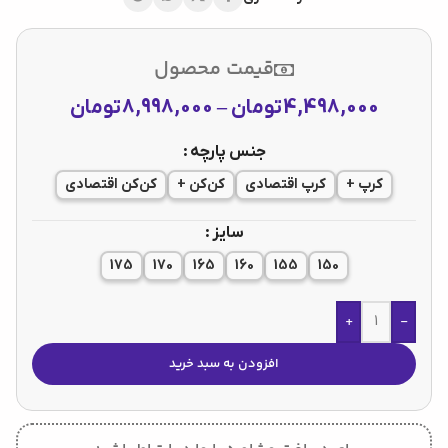
قیمت محصول
4,498,000
تومان
–
8,998,000
تومان
جنس پارچه
کرپ +
کرپ اقتصادی
کن‌کن +
کن‌کن اقتصادی
سایز
175
170
165
160
155
150
+
-
افزودن به سبد خرید