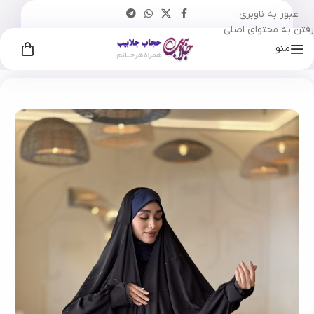
عبور به ناوبری
رفتن به محتوای اصلی
منو
خانه
چادر
جده
مجلسی
/
/
/