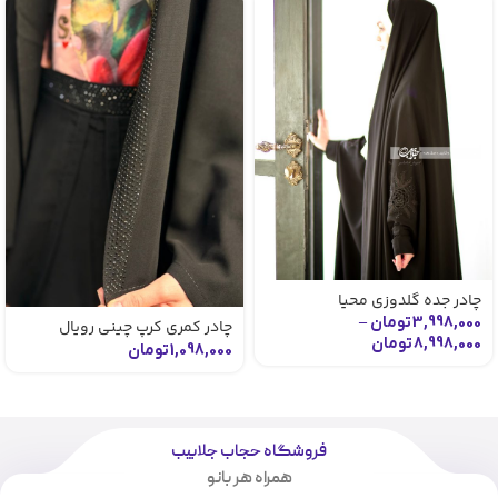
چادر جده گلدوزی محیا
3,998,000
تومان
–
چادر کمری کرپ چینی رویال
8,998,000
تومان
دخترانه
1,098,000
تومان
فروشگاه حجاب جلابیب
همراه هر بانو