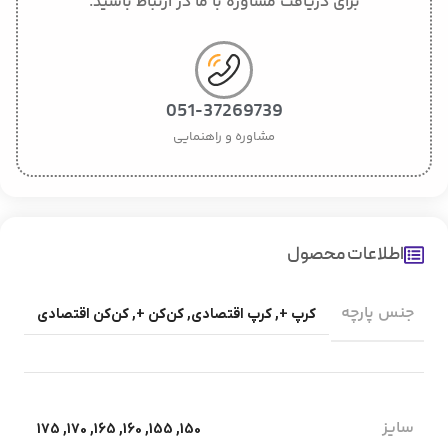
برای دریافت مشاوره با ما در ارتباط باشید.
051-37269739
مشاوره و راهنمایی
اطلاعات محصول
جنس پارچه
کرپ +
,
کرپ اقتصادی
,
کن‌کن +
,
کن‌کن اقتصادی
سایز
175
,
170
,
165
,
160
,
155
,
150