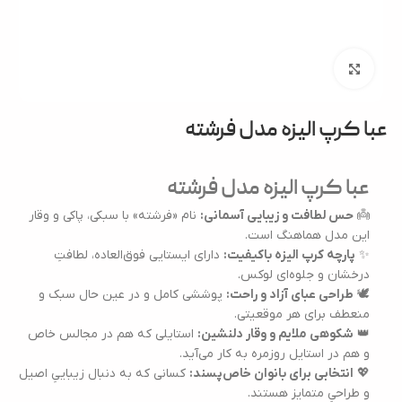
بزرگنمایی تصویر
عبا کرپ الیزه مدل فرشته
عبا کرپ الیزه مدل فرشته
👼
حس لطافت و زیبایی آسمانی:
نام «فرشته» با سبکی، پاکی و وقار
این مدل هماهنگ است.
✨
پارچه کرپ الیزه باکیفیت:
دارای ایستایی فوق‌العاده، لطافتِ
درخشان و جلوه‌ای لوکس.
🕊️
طراحی عبای آزاد و راحت:
پوششی کامل و در عین حال سبک و
منعطف برای هر موقعیتی.
👑
شکوهی ملایم و وقار دلنشین:
استایلی که هم در مجالس خاص
و هم در استایل روزمره به کار می‌آید.
💖
انتخابی برای بانوان خاص‌پسند:
کسانی که به دنبال زیباییِ اصیل
و طراحیِ متمایز هستند.