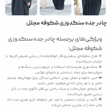
چادر جده سنگدوزی شکوفه مجلل
ویژگی‌های برجسته چادر جده سنگدوزی
شکوفه مجلل:
🌸 طرحِ شکوفه‌یِ پرنقش‌ونگار: الهام‌گرفته از زیباییِ طبیعیِ گل‌ها، با
جزئیاتِ خیره‌کننده.
💎 سنگ‌دوزیِ هنرمندانه: استفاده از مرغوب‌ترین سنگ‌ها و
مرواریدها برای ایجاد درخشش و جلوه‌ای لوکس.
👑 حسِ شکوه و مجلل بودن: انتخابی ایده‌آل برای مهمانی‌ها، مراسم
خاص و یا هر زمان که می‌خواهید خاص باشید.
🍃 پارچه‌یِ خوش‌حالت و سبک: راحتیِ بی‌نظیرِ الگوی جده در کنارِ
زیباییِ بصریِ خیره‌کننده.
💖 تأکید بر جزئیاتِ منحصر به فرد: هر شکوفه، اثری هنری است که
چادر شما را از سایرین متمایز می‌کند.