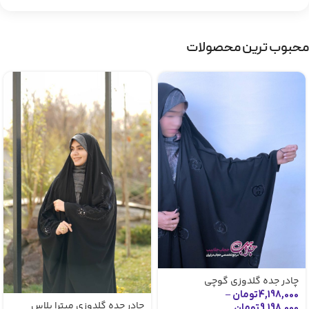
محبوب ترین محصولات
چادر جده گلدوزی گوچی
4,198,000
تومان
–
چادر جده گلدوزی میترا پلاس
9,198,000
تومان