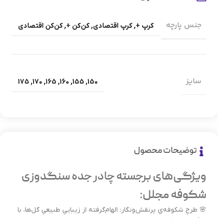
جنس پارچه
کرپ +
,
کرپ اقتصادی
,
کن‌کن +
,
کن‌کن اقتصادی
سایز
175
,
170
,
165
,
160
,
155
,
150
توضیحات محصول
ویژگی‌های برجسته چادر جده سنگدوزی
شکوفه مجلل:
🌸 طرحِ شکوفه‌یِ پرنقش‌ونگار: الهام‌گرفته از زیباییِ طبیعیِ گل‌ها، با