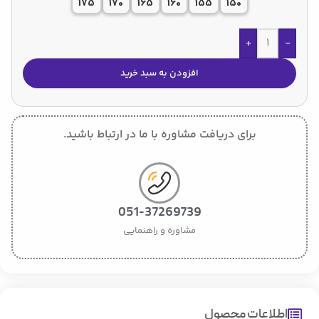
175
170
165
160
155
150
+
-
افزودن به سبد خرید
برای دریافت مشاوره با ما در ارتباط باشید.
051-37269739
مشاوره و راهنمایی
اطلاعات محصول